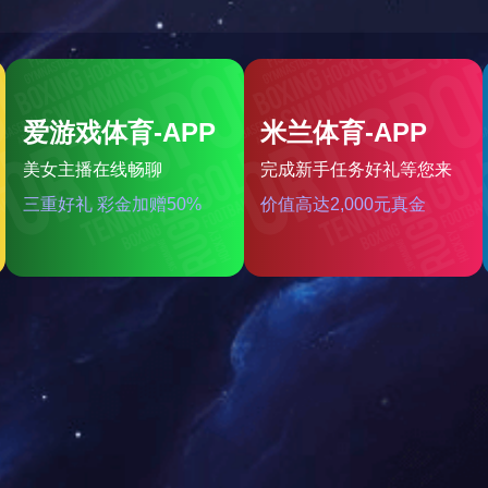
中抗拉双面光锂电铜箔（MS-LCF）
低轮廓电解铜箔(VLP)