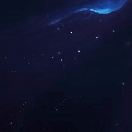
高温高延展性电解铜箔(HTE)