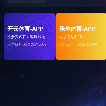
双面光锂电池铜箔（LBF）
高稳定高性能覆铜板